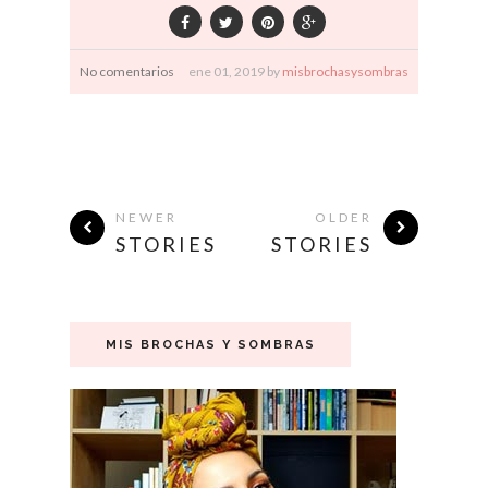
No comentarios
ene
01,
2019 by
misbrochasysombras
NEWER
OLDER
STORIES
STORIES
MIS BROCHAS Y SOMBRAS