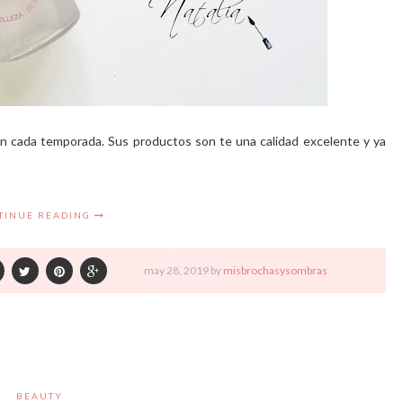
n cada temporada. Sus productos son te una calidad excelente y ya
TINUE READING
may
28,
2019 by
misbrochasysombras
BEAUTY