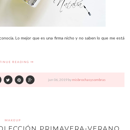
conocía. Lo mejor que es una firma nicho y no saben lo que me está
TINUE READING
jun
06,
2019 by
misbrochasysombras
MAKEUP
OLECCIÓN PRIMAVERA-VERANO