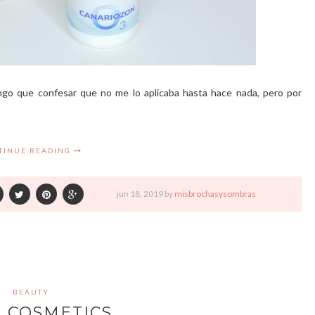
ngo que confesar que no me lo aplicaba hasta hace nada, pero por
TINUE READING
jun
18,
2019 by
misbrochasysombras
BEAUTY
A COSMETICS