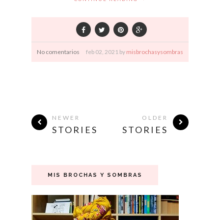
No comentarios
feb
02,
2021 by
misbrochasysombras
NEWER
OLDER
STORIES
STORIES
MIS BROCHAS Y SOMBRAS