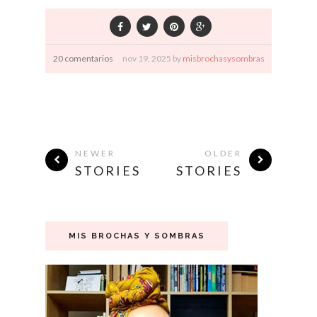
20 comentarios
nov
19,
2025 by
misbrochasysombras
NEWER
OLDER
STORIES
STORIES
MIS BROCHAS Y SOMBRAS