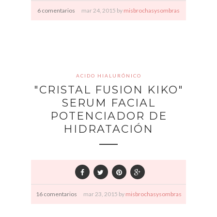
6 comentarios
mar
24,
2015 by
misbrochasysombras
ACIDO HIALURÓNICO
"CRISTAL FUSION KIKO"
SERUM FACIAL
POTENCIADOR DE
HIDRATACIÓN
16 comentarios
mar
23,
2015 by
misbrochasysombras