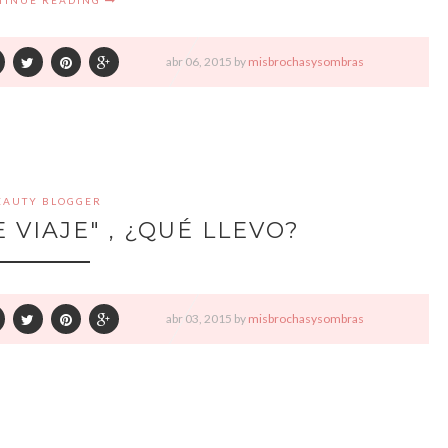
TINUE READING
abr
06,
2015 by
misbrochasysombras
EAUTY BLOGGER
 VIAJE" , ¿QUÉ LLEVO?
abr
03,
2015 by
misbrochasysombras