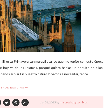
!!!! esta Primavera tan maravillosa, se que me repito con este época
e hoy va de los Idiomas, porqué quiero hablar un poquito de ellos,
rlos si o sí. En nuestro futuro lo vamos a necesitar, tanto...
TINUE READING
abr
08,
2015 by
misbrochasysombras