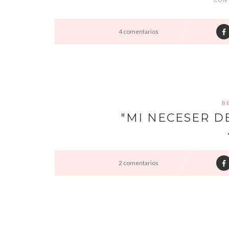
CON
4 comentarios
B
"MI NECESER DE
2 comentarios