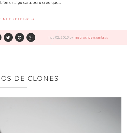
ién es algo cara, pero creo que...
TINUE READING
may
02,
2013 by
misbrochasysombras
OS DE CLONES