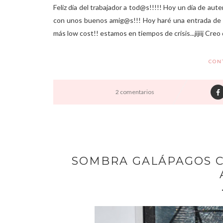
Feliz día del trabajador a tod@s!!!!! Hoy un día de aut
con unos buenos amig@s!!! Hoy haré una entrada de o
más low cost!! estamos en tiempos de crisis...jijiij Creo
CON
2 comentarios
SOMBRA GALÁPAGOS 