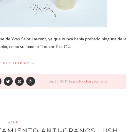
e de Yves Saint Laurent, ya que nunca había probado ninguna de la
lor, como su famoso "Touche Éclat". ...
TINUE READING
sep
25,
2018 by
misbrochasysombras
ACNÉ
TAMIENTO ANTI-GRANOS LUSH |