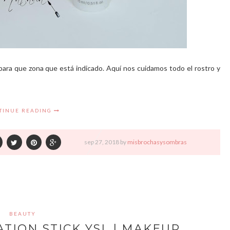
ara que zona que está indicado. Aquí nos cuidamos todo el rostro y
TINUE READING
sep
27,
2018 by
misbrochasysombras
BEAUTY
TION STICK YSL | MAKEUP