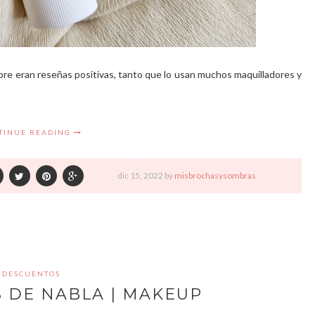
pre eran reseñas positivas, tanto que lo usan muchos maquilladores y
TINUE READING
dic
15,
2022 by
misbrochasysombras
DESCUENTOS
S DE NABLA | MAKEUP