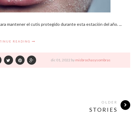
ara mantener el cutis protegido durante esta estación del año. ...
TINUE READING
dic
01,
2022 by
misbrochasysombras
OLDER
STORIES