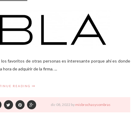
los favoritos de otras personas es interesante porque ahí es donde
ra de adquirir de la firma. ...
TINUE READING
dic
08,
2022 by
misbrochasysombras