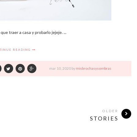
 traer a casa y probarlo jejeje. ...
TINUE READING
mar
10,
2020 by
misbrochasysombras
OLDER
STORIES