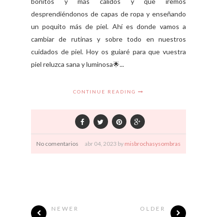
bonitos y más cálidos y que iremos
desprendiéndonos de capas de ropa y enseñando
un poquito más de piel. Ahí es donde vamos a
cambiar de rutinas y sobre todo en nuestros
cuidados de piel. Hoy os guiaré para que vuestra
piel reluzca sana y luminosa🌟...
CONTINUE READING
No comentarios
abr
04,
2023 by
misbrochasysombras
NEWER
OLDER