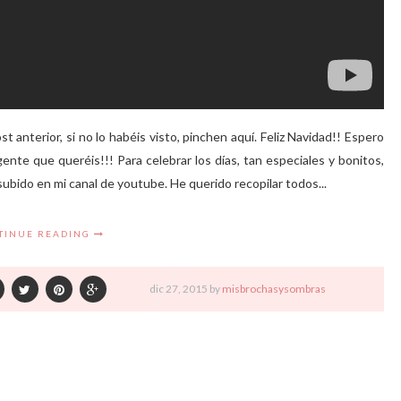
t anterior, si no lo habéis visto, pinchen aquí. Feliz Navidad!! Espero
nte que queréis!!! Para celebrar los días, tan especiales y bonitos,
ubido en mi canal de youtube. He querido recopilar todos...
TINUE READING
dic
27,
2015 by
misbrochasysombras