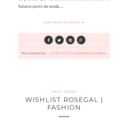
futuros posts de moda. ...
CONTINUE READING
No comentarios
oct
08,
2017 by
misbrochasysombras
DAILY LOOKS
WISHLIST ROSEGAL |
FASHION