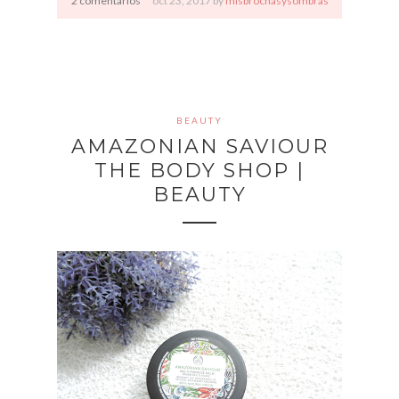
2 comentarios
oct
23,
2017 by
misbrochasysombras
BEAUTY
AMAZONIAN SAVIOUR
THE BODY SHOP |
BEAUTY