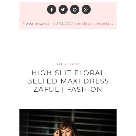
No comentarios
oct
02,
2017 by
misbrochasysombras
DAILY LOOKS
HIGH SLIT FLORAL
BELTED MAXI DRESS
ZAFUL | FASHION