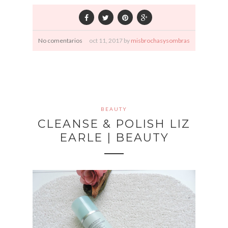
No comentarios
oct
11,
2017 by
misbrochasysombras
BEAUTY
CLEANSE & POLISH LIZ
EARLE | BEAUTY