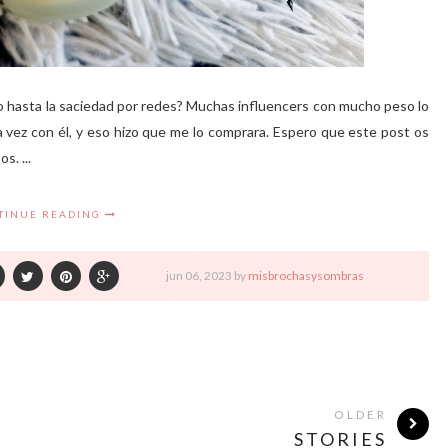
o hasta la saciedad por redes? Muchas influencers con mucho peso lo
 vez con él, y eso hizo que me lo comprara. Espero que este post os
s. ...
TINUE READING
jun
06,
2023 by
misbrochasysombras
OLDER
STORIES