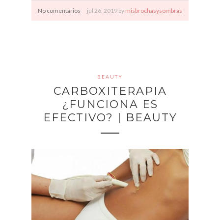
No comentarios
jul
26,
2019 by
misbrochasysombras
BEAUTY
CARBOXITERAPIA
¿FUNCIONA ES
EFECTIVO? | BEAUTY