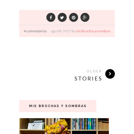
4 comentarios
ago
09,
2017 by
misbrochasysombras
OLDER
STORIES
MIS BROCHAS Y SOMBRAS