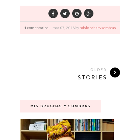
1 comentarios
mar
07,
2018 by
misbrochasysombras
OLDER
STORIES
MIS BROCHAS Y SOMBRAS