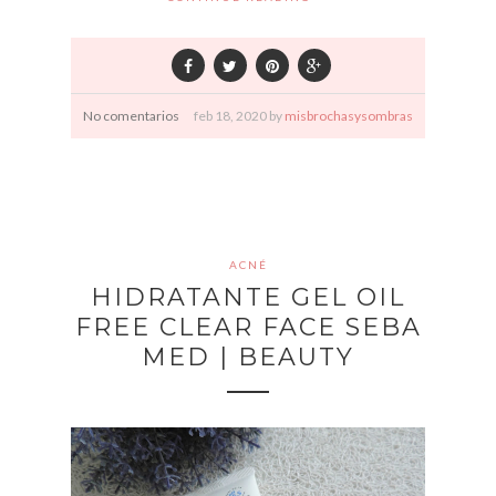
No comentarios
feb
18,
2020 by
misbrochasysombras
ACNÉ
HIDRATANTE GEL OIL
FREE CLEAR FACE SEBA
MED | BEAUTY