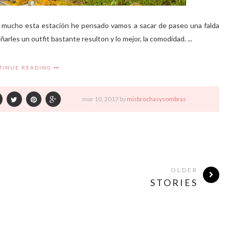
ta mucho esta estación he pensado vamos a sacar de paseo una falda
rles un outfit bastante resulton y lo mejor, la comodidad. ...
TINUE READING
mar
10,
2017 by
misbrochasysombras
OLDER
STORIES