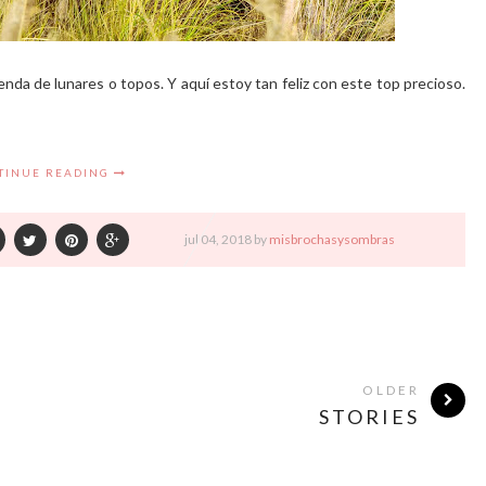
enda de lunares o topos. Y aquí estoy tan feliz con este top precioso.
TINUE READING
jul
04,
2018 by
misbrochasysombras
OLDER
STORIES