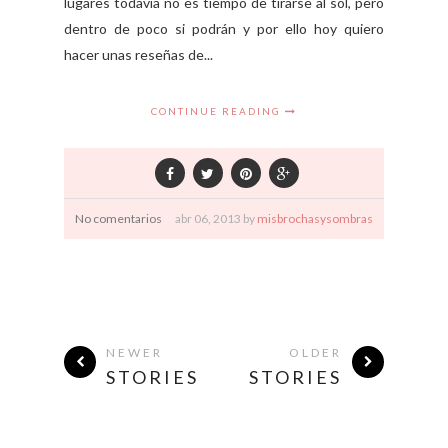
lugares todavía no es tiempo de tirarse al sol, pero
dentro de poco si podrán y por ello hoy quiero
hacer unas reseñas de...
CONTINUE READING
No comentarios
abr
06,
2013 by
misbrochasysombras
NEWER
OLDER
STORIES
STORIES