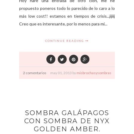
Hoy haré una entrada de otro clon, me he
propuesto poneros todo lo parecido de lo caro a lo
más low cost!! estamos en tiempos de crisis...jijiij
Creo que es interesante, por lo menos para mí...
CONTINUE READING
2 comentarios
may
01,
2013 by
misbrochasysombras
SOMBRA GALÁPAGOS
CON SOMBRA DE NYX
GOLDEN AMBER.