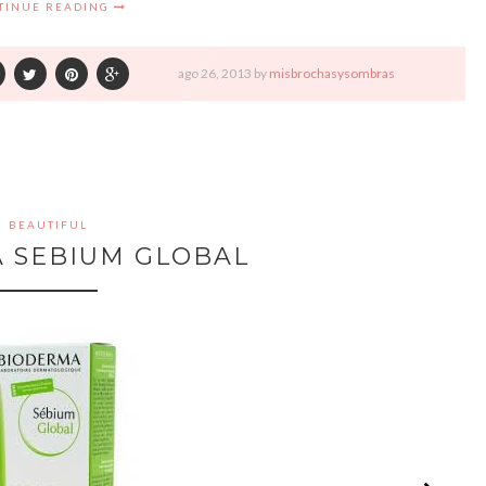
TINUE READING
ago
26,
2013 by
misbrochasysombras
BEAUTIFUL
 SEBIUM GLOBAL