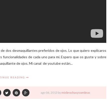
de dos desmaquillantes preferidos de ojos. Lo que quiero explicaros
as funcionalidades de cada uno para mí. Espero que os guste y sobre
quillante de ojos. Mi canal de youtube están...
TINUE READING
ago
06,
2013 by
misbrochasysombras