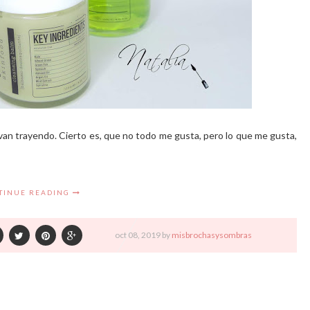
 van trayendo. Cierto es, que no todo me gusta, pero lo que me gusta,
TINUE READING
oct
08,
2019 by
misbrochasysombras