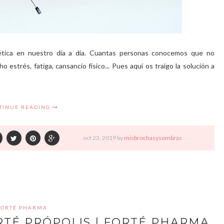
ética en nuestro día a día. Cuantas personas conocemos que no
 estrés, fatiga, cansancio físico... Pues aquí os traigo la solución a
TINUE READING
oct
23,
2019 by
misbrochasysombras
FORTÉ PHARMA
RTÉ PRÓPOLIS | FORTÉ PHARMA