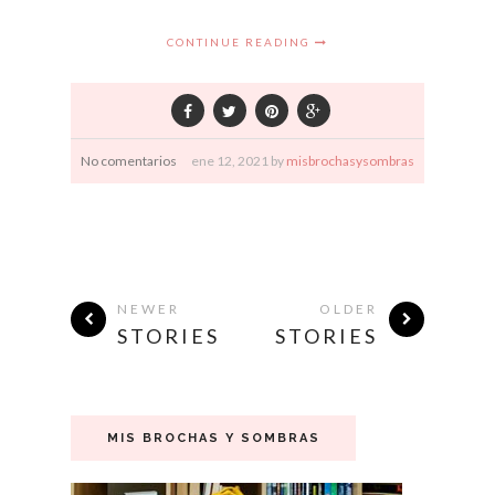
CONTINUE READING
No comentarios
ene
12,
2021 by
misbrochasysombras
NEWER
OLDER
STORIES
STORIES
MIS BROCHAS Y SOMBRAS