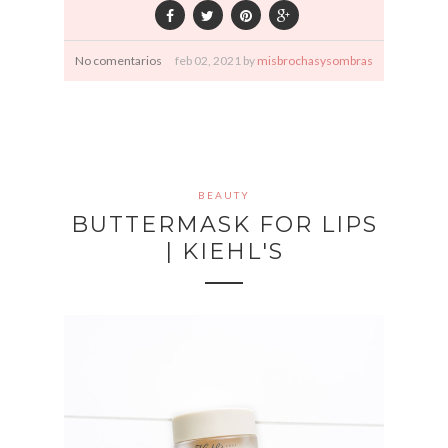
No comentarios
feb
02,
2021 by
misbrochasysombras
BEAUTY
BUTTERMASK FOR LIPS
| KIEHL'S