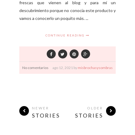
frescas que vienen al blog y para mí un
descubrimiento porque no conocía este producto y
vamos a conocerlo un poquito más. ...
CONTINUE READING
No comentarios
ago
12,
2021 by
misbrochasysombras
NEWER
OLDER
STORIES
STORIES