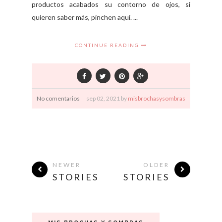
productos acabados su contorno de ojos, si
quieren saber más, pinchen aquí. ...
CONTINUE READING
No comentarios
sep
02,
2021 by
misbrochasysombras
NEWER
OLDER
STORIES
STORIES