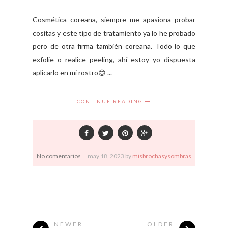
Cosmética coreana, siempre me apasiona probar
cositas y este tipo de tratamiento ya lo he probado
pero de otra firma también coreana. Todo lo que
exfolie o realice peeling, ahí estoy yo dispuesta
aplicarlo en mi rostro😊 ...
CONTINUE READING
No comentarios
may
18,
2023 by
misbrochasysombras
NEWER
OLDER