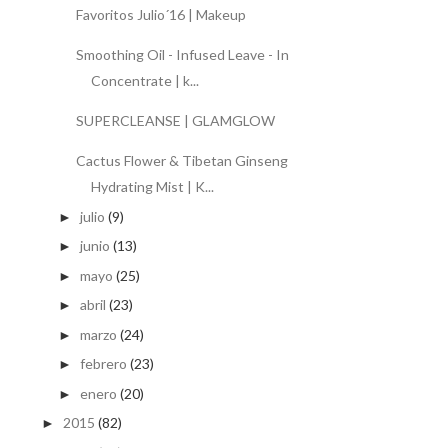
Favoritos Julio´16 | Makeup
Smoothing Oil - Infused Leave - In
Concentrate | k...
SUPERCLEANSE | GLAMGLOW
Cactus Flower & Tibetan Ginseng
Hydrating Mist | K...
julio
(9)
►
junio
(13)
►
mayo
(25)
►
abril
(23)
►
marzo
(24)
►
febrero
(23)
►
enero
(20)
►
2015
(82)
►