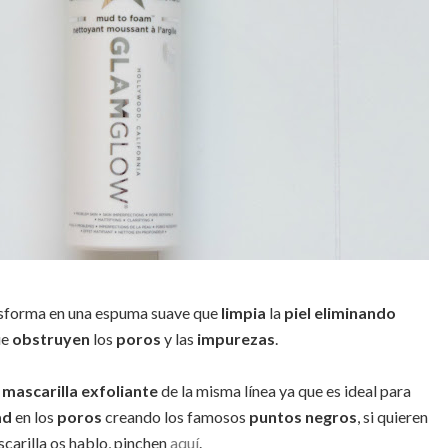
sforma en una espuma suave que
limpia
la
piel eliminando
ue
obstruyen
los
poros
y las
impurezas
.
u
mascarilla exfoliante
de la misma línea ya que es ideal para
ad
en los
poros
creando los famosos
puntos negros
, si quieren
carilla os hablo, pinchen
aquí
.