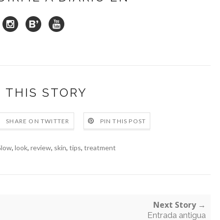
 THIS STORY
SHARE ON TWITTER
PIN THIS POST
Glow
,
look
,
review
,
skin
,
tips
,
treatment
Next Story →
Entrada antigua