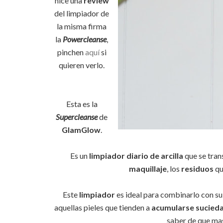
hice una
review
del limpiador de
la misma firma
la
Powercleanse
,
pinchen
aquí
si
quieren verlo.
Esta es la
Supercleanse
de
GlamGlow
.
Es un
limpiador diario de arcilla
que se tran
maquillaje
, los
residuos
q
Este
limpiador
es ideal para combinarlo con s
aquellas pieles que tienden a
acumularse sucied
saber de que mas