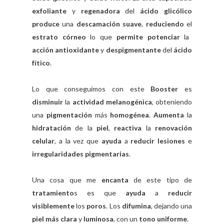
exfoliante
y
regenadora
del
ácido glicólico
produce
una
descamación suave
,
reduciendo
el
estrato córneo
lo que
permite
potenciar
la
acción antioxidante
y
despigmentante
del
ácido
fítico
.
Lo que conseguimos con este
Booster
es
disminuir
la
actividad melanogénica
, obteniendo
una
pigmentación
más
homogénea
.
Aumenta
la
hidratación
de la
piel
,
reactiva
la
renovación
celular
, a la vez que
ayuda
a
reducir lesiones
e
irregularidades pigmentarias
.
Una cosa que me
encanta
de este tipo de
tratamiento
s es que
ayuda
a
reducir
visiblemente
los
poros
. Los
difumina
, dejando una
piel más clara
y
luminosa
, con un
tono uniforme
.