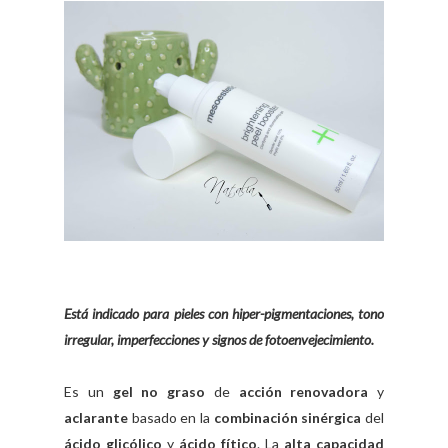
Está indicado para pieles con hiper-pigmentaciones, tono
irregular, imperfecciones y signos de fotoenvejecimiento.
Es un
gel no graso
de
acción renovadora
y
aclarante
basado en la
combinación sinérgica
del
ácido glicólico
y
ácido fítico
. La
alta capacidad