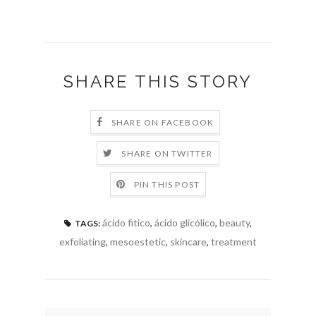
SHARE THIS STORY
SHARE ON FACEBOOK
SHARE ON TWITTER
PIN THIS POST
ácido fitico
,
ácido glicólico
,
beauty
,
TAGS:
exfoliating
,
mesoestetic
,
skincare
,
treatment