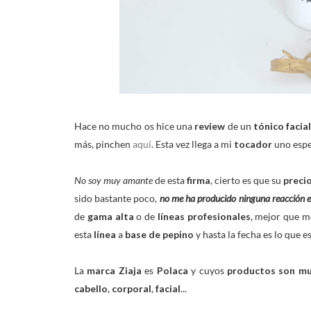
Hace no mucho os hice una
review
de un
tónico facia
más, pinchen
aquí
. Esta vez llega a mi
tocador
uno espe
No soy muy amante
de esta
firma
, cierto es que su
preci
sido bastante poco,
no me ha producido ninguna reacción e
de
gama alta
o de
líneas profesionales
, mejor que me
esta
línea
a
base de pepino
y hasta la fecha es lo que e
La
marca Ziaja
es
Polaca
y cuyos
productos son mu
cabello
,
corporal
,
facial
...