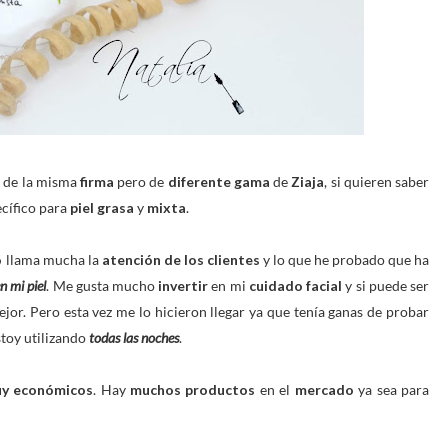
l
de la misma
firma
pero de
diferente gama
de
Ziaja
, si quieren saber
cífico para
piel grasa
y
mixta
.
o
llama mucha la
atención de los clientes
y lo que he probado que ha
n mi piel
. Me gusta mucho
invertir
en mi
cuidado facial
y si puede ser
jor. Pero esta vez me lo hicieron llegar ya que tenía ganas de probar
stoy utilizando
todas las noches
.
y económicos
. Hay
muchos productos
en el
mercado
ya sea para