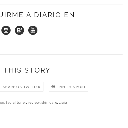
UIRME A DIARIO EN
 THIS STORY
SHARE ON TWITTER
PIN THIS POST
er
,
facial toner
,
review
,
skin care
,
ziaja