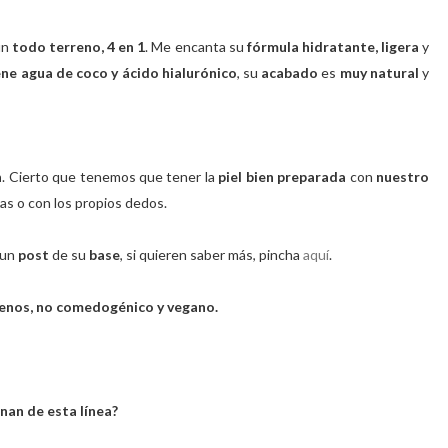
un
todo terreno, 4 en 1
. Me encanta su
fórmula hidratante, ligera
y
ne agua de coco y ácido hialurónico
, su
acabado
es
muy natural
y
n
. Cierto que tenemos que tener la
piel bien preparada
con
nuestro
as o con los propios dedos.
 un
post
de su
base
, si quieren saber más, pincha
aquí
.
abenos, no comedogénico y vegano.
nan de esta línea?