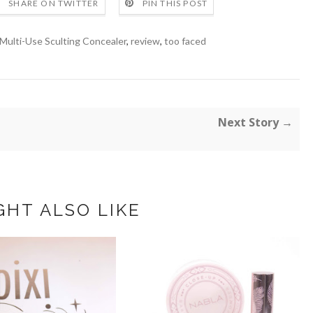
SHARE ON TWITTER
PIN THIS POST
Multi-Use Sculting Concealer
,
review
,
too faced
Next Story →
GHT ALSO LIKE