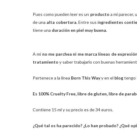
Pues como pueden leer es un
producto
a mi parecer, 
de una
alta cobertura
. Entre sus i
ngredientes contie
tiene una
duración en piel muy buena
.
A mí
no me parchea ni me marca líneas de expresió
tratamiento
y saber trabajarlo con buenas herramient
Pertenece a la línea
Born This Way
y en el
blog
tengo
Es 100% Cruelty Free, libre de gluten, libre de par
Contiene 15 ml y su precio es de 34 euros.
¿Qué tal os ha parecido? ¿Lo han probado? ¿Qué opi