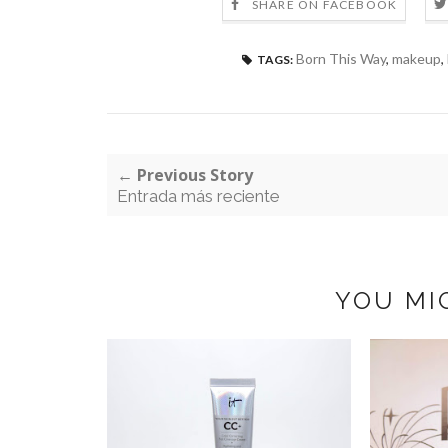
SHARE ON FACEBOOK
Born This Way
,
makeup
,
TAGS:
← Previous Story
Entrada más reciente
YOU MI