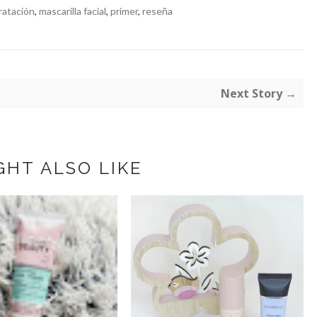
ratación
,
mascarilla facial
,
primer
,
reseña
Next Story →
GHT ALSO LIKE