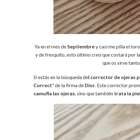
Ya en el mes de
Septiembre
y casi me pilla el tor
y de fresquito, esto último creo que costará por 
que os sirve tanto
Si estás en la búsqueda de
l corrector de ojeras 
Correct
" de la firma de
Dior
. Este corrector pro
camufla las ojeras
, sino que también
trata la pie