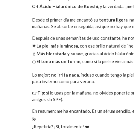
C + Ácido Hialurónico de Kueshi
, y la verdad… ¡me
Desde el primer día me encantó su
textura ligera
, n
mañanas. Se absorbe enseguida, así que no hay que es
Después de unas semanitas de uso constante, he no
🌟
La piel más luminosa
, con ese brillo natural de “
💧
Más hidratada y suave
, gracias al ácido hialuróni
🍊
El tono más uniforme
, como si la piel se viera más
Lo mejor:
no irrita nada
, incluso cuando tengo la pie
para invierno como para verano.
👉
Tip:
si lo usas por la mañana, no olvides ponerte p
amigos sin SPF).
En resumen: me ha encantado. Es un sérum sencillo, ef
💫
¿Repetiría? ¡Sí, totalmente! ❤️