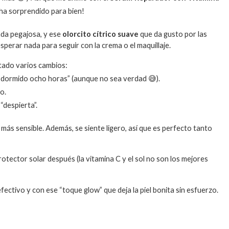
 ha sorprendido para bien!
ada pegajosa, y ese
olorcito cítrico suave
que da gusto por las
perar nada para seguir con la crema o el maquillaje.
tado varios cambios:
he dormido ocho horas” (aunque no sea verdad 😅).
co.
 “despierta”.
l más sensible. Además, se siente ligero, así que es perfecto tanto
rotector solar después (la vitamina C y el sol no son los mejores
ectivo y con ese “toque glow” que deja la piel bonita sin esfuerzo.