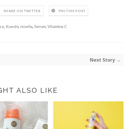
SHARE ON TWITTER
PIN THIS POST
ico
,
Kueshi
,
reseña
,
Serum
,
Vitamina C
Next Story →
GHT ALSO LIKE