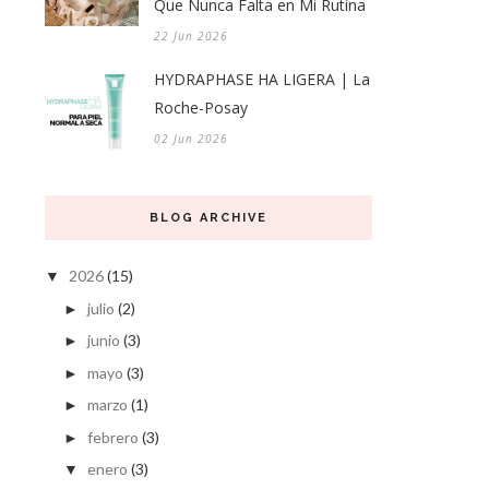
Que Nunca Falta en Mi Rutina
22 Jun 2026
HYDRAPHASE HA LIGERA | La
Roche-Posay
02 Jun 2026
BLOG ARCHIVE
2026
(15)
▼
julio
(2)
►
junio
(3)
►
mayo
(3)
►
marzo
(1)
►
febrero
(3)
►
enero
(3)
▼