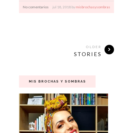
No comentarios
jul
18,
2018 by
misbrochasysombras
OLDER
STORIES
MIS BROCHAS Y SOMBRAS