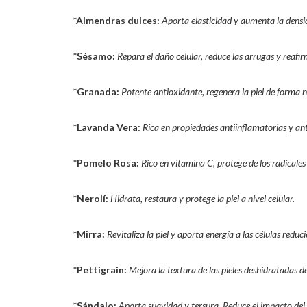
*Almendras dulces:
Aporta elasticidad y aumenta la dens
*Sésamo:
Repara el daño celular, reduce las arrugas y reafirm
*Granada:
Potente antioxidante, regenera la piel de forma n
*Lavanda Vera:
Rica en propiedades antiinflamatorias y ant
*Pomelo Rosa:
Rico en vitamina C, protege de los radicales
*Nerolí:
Hidrata, restaura y protege la piel a nivel celular.
*Mirra:
Revitaliza la piel y aporta energía a las células reduci
*Pettigrain:
Mejora la textura de las pieles deshidratadas de
*Sándalo:
Aporta suavidad y tersura. Reduce el impacto del