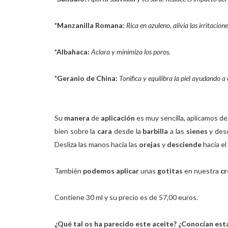
*Manzanilla Romana:
Rica en azuleno, alivia las irritacion
*Albahaca:
Aclara y minimiza los poros.
*Geranio de China:
Tonifica y equilibra la piel ayudando a
Su
manera
de
aplicación
es muy sencilla, aplicamos de
bien sobre la
cara
desde la
barbilla
a las
sienes
y des
Desliza las manos hacia las
orejas
y
desciende
hacia el
También
podemos aplicar
unas
gotitas
en nuestra
cr
Contiene 30 ml y su precio es de 57,00 euros.
¿Qué tal os ha parecido este aceite? ¿Conocían esta f