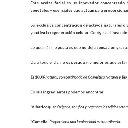
Este
aceite facial
es un
innovador concentrado 
vegetales
y
esenciales
que
actúan
para
proporciona
Su
exclusiva concentración
de
activos naturales or
y
activa
la
regeneración celular
. Corrige las
líneas de
Lo que más me gusta es que
no deja sensación grasa
Dura todo el día,
no es pesada
y lo
mejor
es que está
Es 100% natural, con certificado de Cosmética Natural y Bio e
En sus
ingredientes
podemos encontrar:
*Albaricoque:
Oxigena, tonifica y regenera los tejidos ret
*Camelia:
Proporciona una luminosidad extraordinaria.