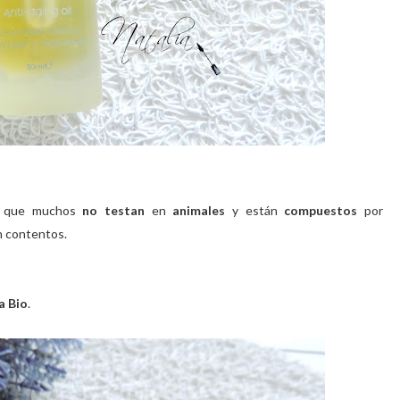
r que muchos
no testan
en
animales
y están
compuestos
por
 contentos.
a Bio
.