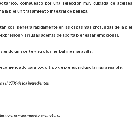
botánico
,
compuesto
por una
selección
muy cuidada de
aceites
r
a la
piel
un
tratamiento integral
de
belleza
.
gánicos
, penetra rápidamente en las
capa
s más
profundas
de la
piel
 expresión
y
arrugas
además de aporta
bienestar emocional
.
, siendo un
aceite
y su
olor herbal
me
maravilla
.
recomendado
para
todo tipo de pieles
, incluso la más
sensible
.
n el 97% de los ingredientes.
ardando el envejecimiento prematuro.