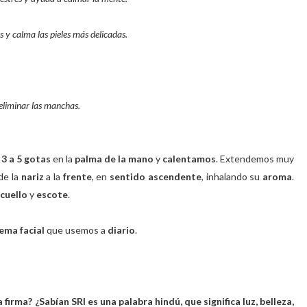
es y calma las pieles más delicadas.
 eliminar las manchas.
3 a 5 gotas
en la
palma de la mano
y
calentamos
. Extendemos muy
de la
nariz
a la
frente
, en
sentido ascendente
, inhalando su
aroma
.
cuello
y
escote
.
ema facial
que usemos a
diario
.
irma? ¿Sabían SRI es una palabra hindú, que significa luz, belleza,