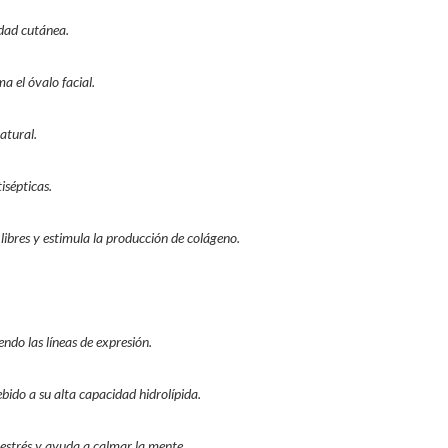
idad cutánea.
a el óvalo facial.
atural.
isépticas.
 libres y estimula la producción de colágeno.
endo las líneas de expresión.
bido a su alta capacidad hidrolípida.
 estrés y ayuda a calmar la mente.