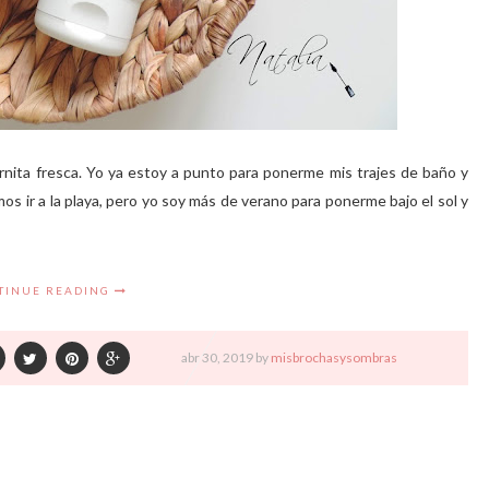
rnita fresca. Yo ya estoy a punto para ponerme mis trajes de baño y
mos ir a la playa, pero yo soy más de verano para ponerme bajo el sol y
TINUE READING
abr
30,
2019 by
misbrochasysombras