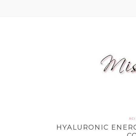
AC
HYALURONIC ENERG
C