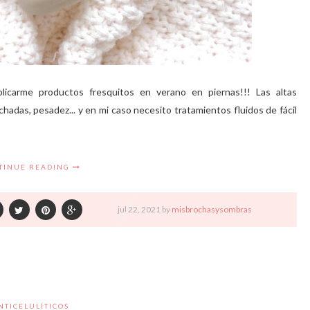
icarme productos fresquitos en verano en piernas!!! Las altas
adas, pesadez... y en mi caso necesito tratamientos fluidos de fácil
TINUE READING
jul
22,
2021 by
misbrochasysombras
NTICELULÍTICOS