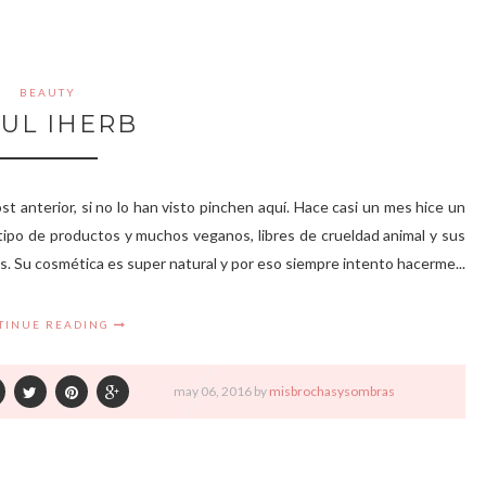
BEAUTY
UL IHERB
st anterior, si no lo han visto pinchen aquí. Hace casi un mes hice un
ipo de productos y muchos veganos, libres de crueldad animal y sus
. Su cosmética es super natural y por eso siempre intento hacerme...
TINUE READING
may
06,
2016 by
misbrochasysombras