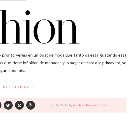
y pronto veréis en un post de moda que tanto os está gustando esta
ss que tiene infinidad de monadas y lo mejor de cara a la primavera, se
lguno por mis...
TINUE READING
mar
04,
2017 by
misbrochasysombras