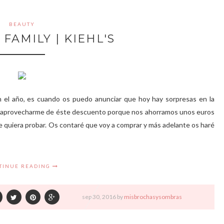
BEAUTY
 FAMILY | KIEHL'S
 el año, es cuando os puedo anunciar que hoy hay sorpresas en la
er aprovecharme de éste descuento porque nos ahorramos unos euros
 quiera probar. Os contaré que voy a comprar y más adelante os haré
TINUE READING
sep
30,
2016 by
misbrochasysombras