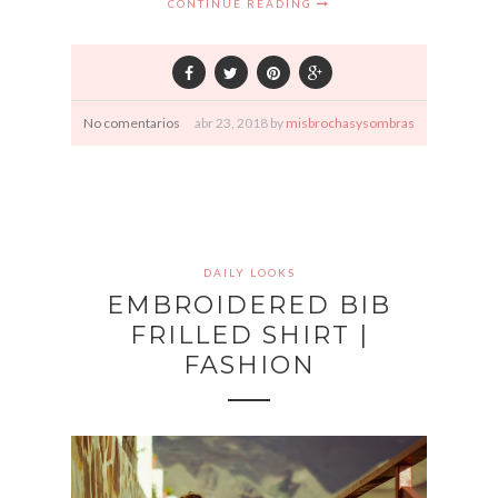
CONTINUE READING
No comentarios
abr
23,
2018 by
misbrochasysombras
DAILY LOOKS
EMBROIDERED BIB
FRILLED SHIRT |
FASHION