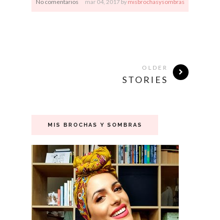
No comentarios
mar
04,
2017 by
misbrochasysombras
OLDER
STORIES
MIS BROCHAS Y SOMBRAS