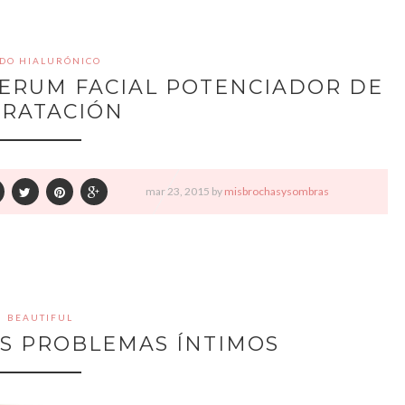
IDO HIALURÓNICO
 SERUM FACIAL POTENCIADOR DE
DRATACIÓN
mar
23,
2015 by
misbrochasysombras
BEAUTIFUL
US PROBLEMAS ÍNTIMOS