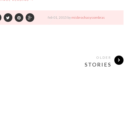
feb
01,
2015 by
misbrochasysombras
OLDER
STORIES