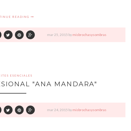
TINUE READING
mar
25,
2015 by
misbrochasysombras
ITES ESENCIALES
ESIONAL "ANA MANDARA"
mar
24,
2015 by
misbrochasysombras