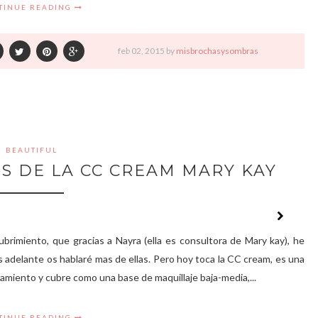
TINUE READING
feb
02,
2015 by
misbrochasysombras
BEAUTIFUL
S DE LA CC CREAM MARY KAY
brimiento, que gracias a Nayra (ella es consultora de Mary kay), he
 adelante os hablaré mas de ellas. Pero hoy toca la CC cream, es una
tamiento y cubre como una base de maquillaje baja-media,...
TINUE READING