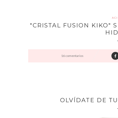
AC
"CRISTAL FUSION KIKO"
HI
16 comentarios
OLVÍDATE DE T