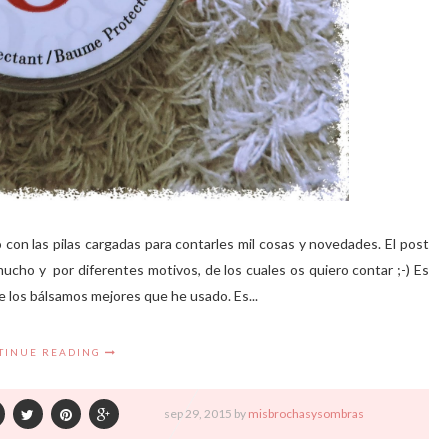
con las pilas cargadas para contarles mil cosas y novedades. El post
ucho y por diferentes motivos, de los cuales os quiero contar ;-) Es
e los bálsamos mejores que he usado. Es...
TINUE READING
sep
29,
2015 by
misbrochasysombras