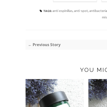
anti espinillas
,
anti-spot
,
antibacteri
TAGS:
mi
← Previous Story
YOU MI