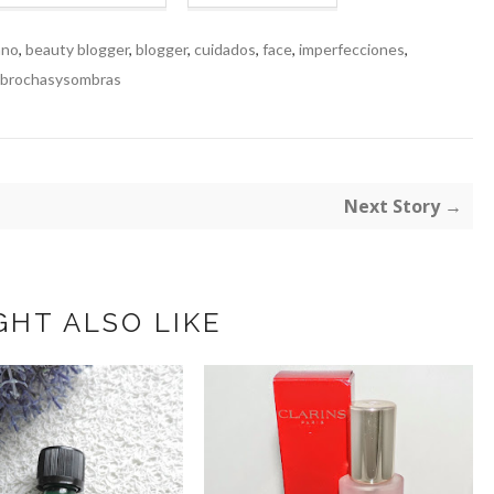
ano
,
beauty blogger
,
blogger
,
cuidados
,
face
,
imperfecciones
,
sbrochasysombras
Next Story →
GHT ALSO LIKE