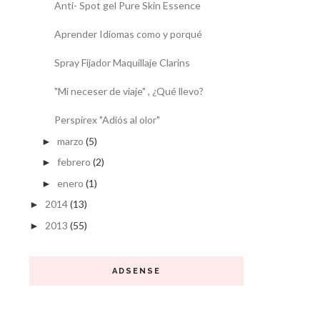
Anti- Spot gel Pure Skin Essence
Aprender Idiomas como y porqué
Spray Fijador Maquillaje Clarins
"Mi neceser de viaje" , ¿Qué llevo?
Perspirex "Adiós al olor"
marzo
(5)
►
febrero
(2)
►
enero
(1)
►
2014
(13)
►
2013
(55)
►
ADSENSE