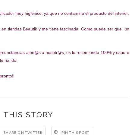
licador muy higiénico, ya que no contamina el producto del interior.
e en tiendas Beautik y me tiene fascinada. Como puede ser que un
ircunstancias ajen@s a nosotr@s, os lo recomiendo 100% y espero
le ha ido.
pronto!!
 THIS STORY
SHARE ON TWITTER
PIN THIS POST