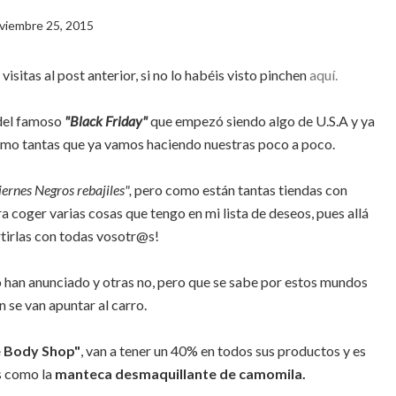
viembre 25, 2015
sitas al post anterior, si no lo habéis visto pinchen
aquí.
del famoso
"Black Friday"
que empezó siendo algo de U.S.A y ya
mo tantas que ya vamos haciendo nuestras poco a poco.
iernes Negros rebajiles",
pero como están tantas tiendas con
 coger varias cosas que tengo en mi lista de deseos, pues allá
tirlas con todas vosotr@s!
 han anunciado y otras no, pero que se sabe por estos mundos
 se van apuntar al carro.
 Body Shop"
, van a tener un 40% en todos sus productos y es
s como la
manteca desmaquillante de camomila.