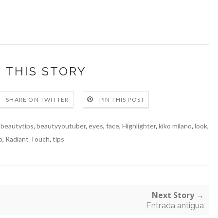
 THIS STORY
SHARE ON TWITTER
PIN THIS POST
,
beautytips
,
beautyyoutuber
,
eyes
,
face
,
Highlighter
,
kiko milano
,
look
,
p
,
Radiant Touch
,
tips
Next Story →
Entrada antigua