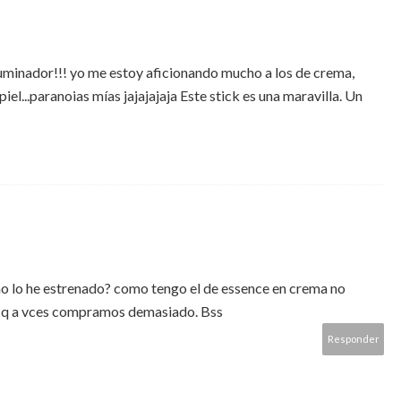
luminador!!! yo me estoy aficionando mucho a los de crema,
el...paranoias mías jajajajaja Este stick es una maravilla. Un
no lo he estrenado? como tengo el de essence en crema no
i es q a vces compramos demasiado. Bss
Responder