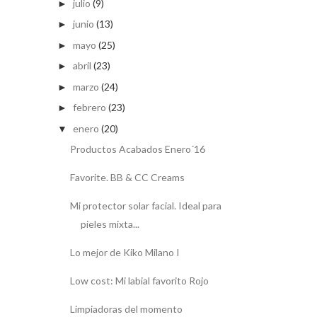
julio
(9)
►
junio
(13)
►
mayo
(25)
►
abril
(23)
►
marzo
(24)
►
febrero
(23)
►
enero
(20)
▼
Productos Acabados Enero´16
Favorite. BB & CC Creams
Mi protector solar facial. Ideal para
pieles mixta...
Lo mejor de Kiko Milano I
Low cost: Mi labial favorito Rojo
Limpiadoras del momento