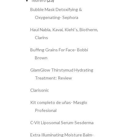
febrero
(23)
▼
Bubble Mask Detoxifying &
Oxygenating- Sephora
Haul Nabla, Kavai, Kiehl´s, Biotherm,
Clarins
Buffing Grains For Face- Bobbi
Brown
GlamGlow Thirstymud Hydrating
Treatment: Review
Clarisonic
Kit completo de uñas- Masglo
Profesional
C-Vit Liposomal Serum-Sesderma
Extra Illuminating Moisture Balm-