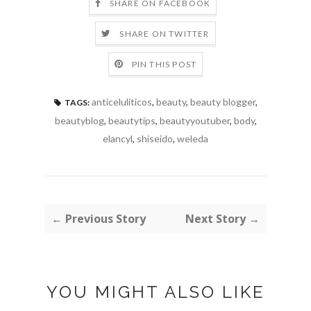
SHARE ON FACEBOOK
SHARE ON TWITTER
PIN THIS POST
anticelulíticos
,
beauty
,
beauty blogger
,
TAGS:
beautyblog
,
beautytips
,
beautyyoutuber
,
body
,
elancyl
,
shiseido
,
weleda
← Previous Story
Next Story →
YOU MIGHT ALSO LIKE