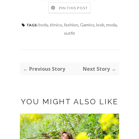
PIN THIS POST
body
,
étnico
,
fashion
,
Gamiss
,
look
,
moda
,
TAGS:
outfit
← Previous Story
Next Story →
YOU MIGHT ALSO LIKE