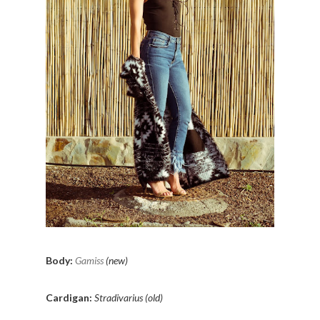
Body:
Gamiss
(new)
Cardigan:
Stradivarius (old)