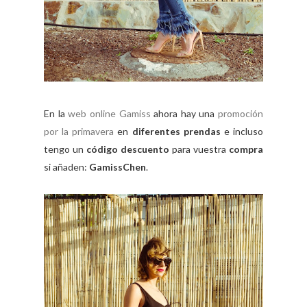
En la
web online Gamiss
ahora hay una
promoción
por la primavera
en
diferentes prendas
e incluso
tengo un
código descuento
para vuestra
compra
si añaden:
GamissChen
.