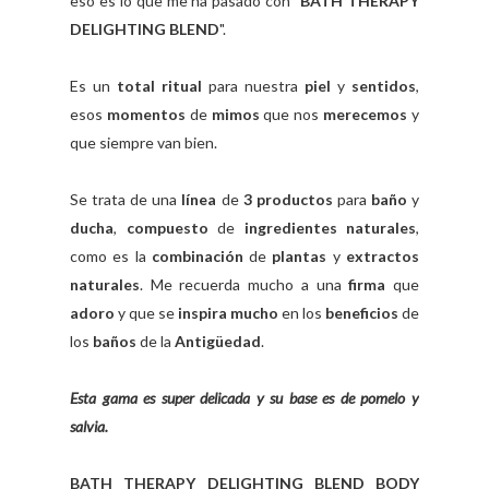
eso es lo que me ha pasado con "
BATH THERAPY
DELIGHTING BLEND
".
Es un
total ritual
para nuestra
piel
y
sentidos
,
esos
momentos
de
mimos
que nos
merecemos
y
que siempre van bien.
Se trata de una
línea
de
3 productos
para
baño
y
ducha
,
compuesto
de
ingredientes
naturales
,
como es la
combinación
de
plantas
y
extractos
naturales
. Me recuerda mucho a una
firma
que
adoro
y que se
inspira mucho
en los
beneficios
de
los
baños
de la
Antigüedad
.
Esta gama es super delicada y su base es de pomelo y
salvia.
BATH THERAPY DELIGHTING BLEND BODY