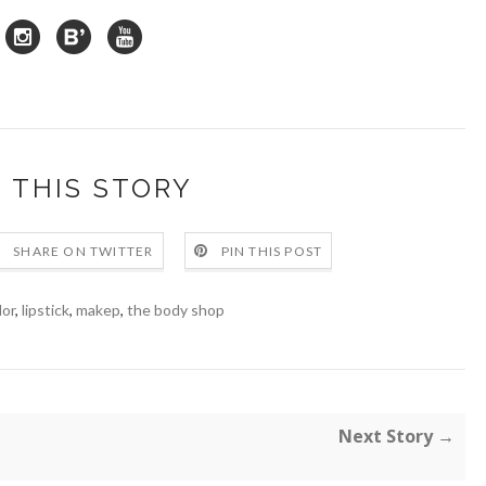
 THIS STORY
SHARE ON TWITTER
PIN THIS POST
lor
,
lipstick
,
makep
,
the body shop
Next Story →