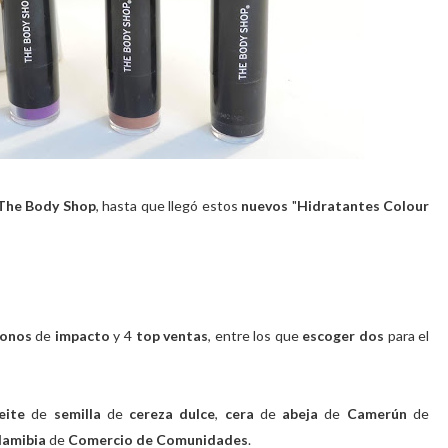
 The Body Shop
, hasta que llegó estos
nuevos
"
Hidratantes Colour
tonos
de
impacto
y 4
top ventas
, entre los que
escoger dos
para el
eite
de
semilla
de
cereza dulce
,
cera
de
abeja
de
Camerún
de
amibia
de
Comercio de Comunidades
.