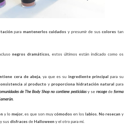
atación
para
mantenerlos cuidados
y presumir de sus
colores
tan
ncluso
negros dramáticos
, estos últimos están indicado como os
ntiene cera de abeja
, ya que es su
ingrediente principal
para su
consistencia
al
producto
y
proporciona hidratación natural
para
omunidades de The Body Shop no contiene pesticidas
y se
recoge
de
forma
 Camerún
.
ón
y lo
mejor
, es que son muy
cómodos
en los
labios
.
No resecan
y
 y sus
disfraces
de
Halloween
y el otro para mí.