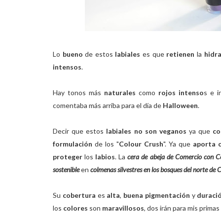
Lo
bueno
de estos
labiales
es que
retienen
la
hidr
intensos
.
Hay tonos más
naturales
como
rojos intenso
s e i
comentaba más arriba para el día de
Halloween
.
Decir que estos
labiales no son veganos
ya que
co
formulación
de los "
Colour Crush
". Ya que
aporta 
proteger
los
labios
. La
cera de abeja de Comercio con C
sostenible
en
colmenas silvestres en los bosques del norte de
Su
cobertura
es
alta
,
buena pigmentación
y
duraci
los
colores
son
maravillosos
, dos irán para mis primas