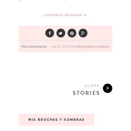
CONTINUE READING
No comentarios
sep
13,
2013 by
misbrochasysombras
OLDER
STORIES
MIS BROCHAS Y SOMBRAS