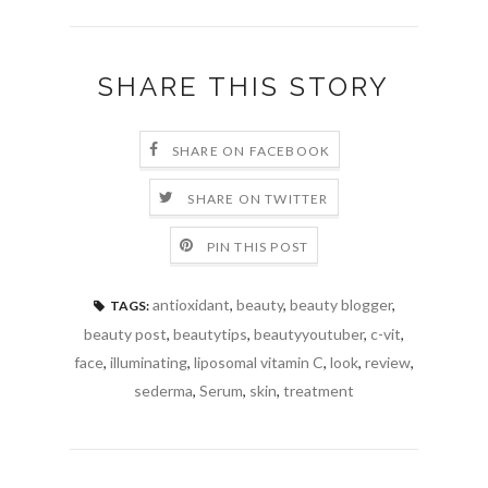
SHARE THIS STORY
SHARE ON FACEBOOK
SHARE ON TWITTER
PIN THIS POST
antioxidant
,
beauty
,
beauty blogger
,
TAGS:
beauty post
,
beautytips
,
beautyyoutuber
,
c-vit
,
face
,
illuminating
,
liposomal vitamin C
,
look
,
review
,
sederma
,
Serum
,
skin
,
treatment